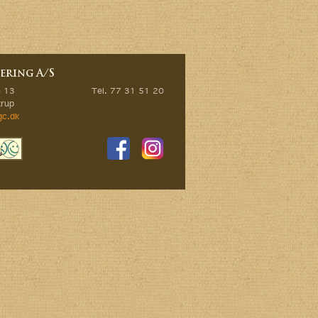
ering A/S
e 13
Tel. 77 31 51 20
rup
gc.dk