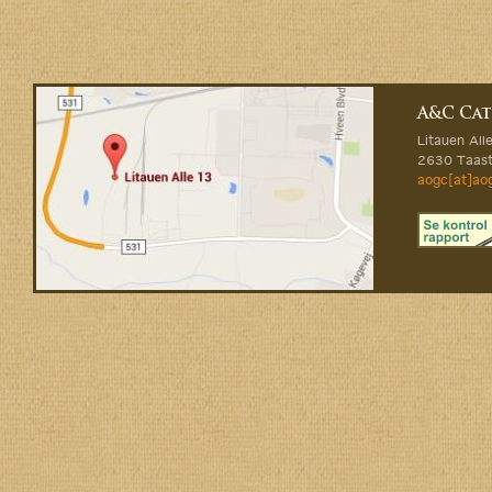
A&C Cat
Litauen All
2630 Taast
aogc[at]ao