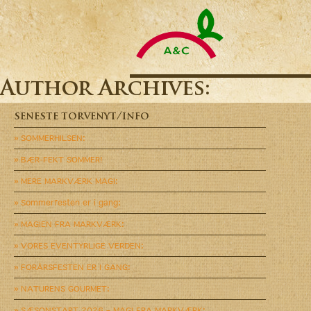
A&C
Catering
A/S
-
Altid
friske
Author Archives:
varer
til
rigtige
seneste torvenyt/info
priser
» SOMMERHILSEN:
» BÆR-FEKT SOMMER!
» MERE MARKVÆRK MAGI:
» Sommerfesten er i gang:
» MAGIEN FRA MARKVÆRK:
» VORES EVENTYRLIGE VERDEN:
» FORÅRSFESTEN ER I GANG:
» NATURENS GOURMET:
» SÆSONSTART 2026 – MAGI FRA MARKVÆRK: