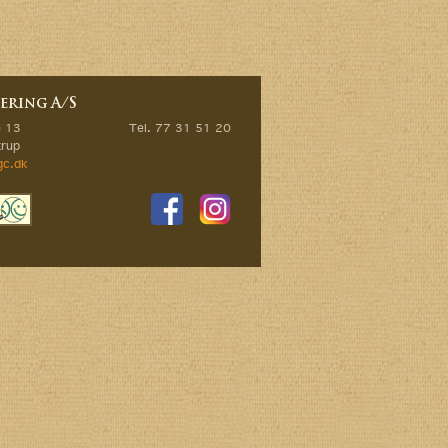
ering A/S
e 13
Tel. 77 31 51 20
rup
gc.dk