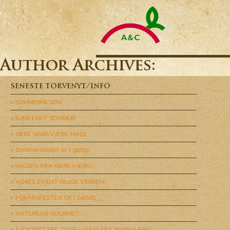
A&C
Catering
A/S
-
Altid
friske
Author Archives:
varer
til
rigtige
seneste torvenyt/info
priser
» SOMMERHILSEN:
» BÆR-FEKT SOMMER!
» MERE MARKVÆRK MAGI:
» Sommerfesten er i gang:
» MAGIEN FRA MARKVÆRK:
» VORES EVENTYRLIGE VERDEN:
» FORÅRSFESTEN ER I GANG:
» NATURENS GOURMET:
» SÆSONSTART 2026 – MAGI FRA MARKVÆRK: