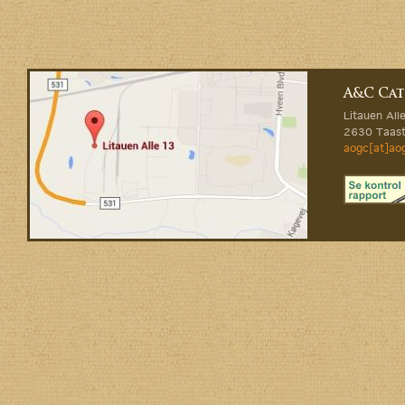
A&C Cat
Litauen All
2630 Taast
aogc[at]ao