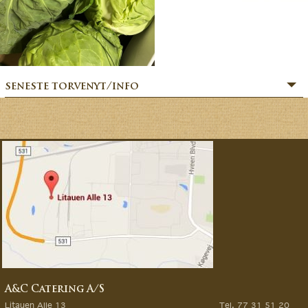
seneste torvenyt/info
» SOMMERHILSEN:
» BÆR-FEKT SOMMER!
» MERE MARKVÆRK MAGI:
» Sommerfesten er i gang:
» MAGIEN FRA MARKVÆRK:
» VORES EVENTYRLIGE VERDEN:
» FORÅRSFESTEN ER I GANG:
» NATURENS GOURMET:
» SÆSONSTART 2026 – MAGI FRA MARKVÆRK:
A&C Catering A/S
» GØR DINE GRØNTSAGSDRØMME TIL VIRKELIG:
Litauen Alle 13
Tel. 77 31 51 20