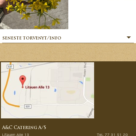
seneste torvenyt/info
» SOMMERHILSEN:
» BÆR-FEKT SOMMER!
» MERE MARKVÆRK MAGI:
» Sommerfesten er i gang:
» MAGIEN FRA MARKVÆRK:
» VORES EVENTYRLIGE VERDEN:
» FORÅRSFESTEN ER I GANG:
» NATURENS GOURMET:
» SÆSONSTART 2026 – MAGI FRA MARKVÆRK:
A&C Catering A/S
» GØR DINE GRØNTSAGSDRØMME TIL VIRKELIG:
Litauen Alle 13
Tel. 77 31 51 20