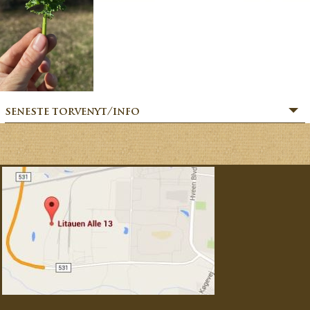
seneste torvenyt/info
» SOMMERHILSEN:
» BÆR-FEKT SOMMER!
» MERE MARKVÆRK MAGI:
» Sommerfesten er i gang:
» MAGIEN FRA MARKVÆRK:
» VORES EVENTYRLIGE VERDEN:
» FORÅRSFESTEN ER I GANG:
» NATURENS GOURMET:
» SÆSONSTART 2026 – MAGI FRA MARKVÆRK: