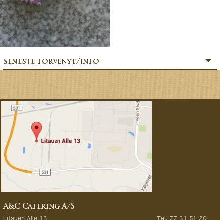
seneste torvenyt/info
» SOMMERHILSEN:
» BÆR-FEKT SOMMER!
» MERE MARKVÆRK MAGI:
» Sommerfesten er i gang:
» MAGIEN FRA MARKVÆRK:
» VORES EVENTYRLIGE VERDEN:
» FORÅRSFESTEN ER I GANG:
» NATURENS GOURMET:
» SÆSONSTART 2026 – MAGI FRA MARKVÆRK:
A&C Catering A/S
» GØR DINE GRØNTSAGSDRØMME TIL VIRKELIG:
Litauen Alle 13
Tel. 77 31 51 20