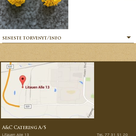
seneste torvenyt/info
» SOMMERHILSEN:
» BÆR-FEKT SOMMER!
» MERE MARKVÆRK MAGI:
» Sommerfesten er i gang:
» MAGIEN FRA MARKVÆRK:
» VORES EVENTYRLIGE VERDEN:
» FORÅRSFESTEN ER I GANG:
» NATURENS GOURMET:
» SÆSONSTART 2026 – MAGI FRA MARKVÆRK:
A&C Catering A/S
» GØR DINE GRØNTSAGSDRØMME TIL VIRKELIG:
Litauen Alle 13
Tel. 77 31 51 20