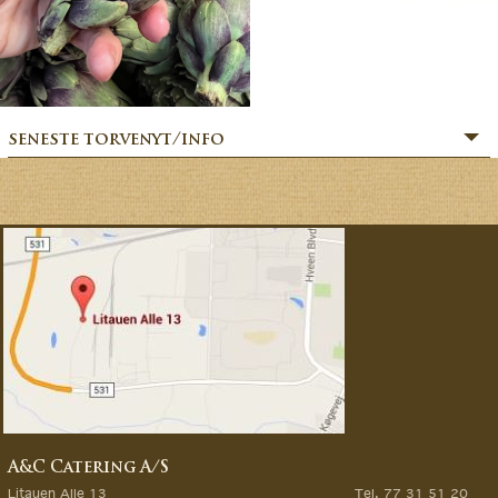
seneste torvenyt/info
» SOMMERHILSEN:
» BÆR-FEKT SOMMER!
» MERE MARKVÆRK MAGI:
» Sommerfesten er i gang:
» MAGIEN FRA MARKVÆRK:
» VORES EVENTYRLIGE VERDEN:
» FORÅRSFESTEN ER I GANG:
» NATURENS GOURMET:
» SÆSONSTART 2026 – MAGI FRA MARKVÆRK:
A&C Catering A/S
» GØR DINE GRØNTSAGSDRØMME TIL VIRKELIG:
Litauen Alle 13
Tel. 77 31 51 20