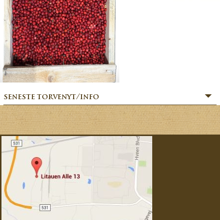
seneste torvenyt/info
» SOMMERHILSEN:
» BÆR-FEKT SOMMER!
» MERE MARKVÆRK MAGI:
» Sommerfesten er i gang:
» MAGIEN FRA MARKVÆRK:
» VORES EVENTYRLIGE VERDEN:
» FORÅRSFESTEN ER I GANG:
» NATURENS GOURMET: