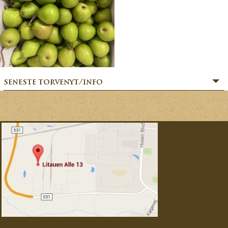
seneste torvenyt/info
» SOMMERHILSEN:
» BÆR-FEKT SOMMER!
» MERE MARKVÆRK MAGI:
» Sommerfesten er i gang:
» MAGIEN FRA MARKVÆRK:
» VORES EVENTYRLIGE VERDEN:
» FORÅRSFESTEN ER I GANG:
» NATURENS GOURMET:
» SÆSONSTART 2026 – MAGI FRA MARKVÆRK: