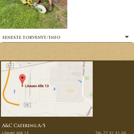
seneste torvenyt/info
» SOMMERHILSEN:
» BÆR-FEKT SOMMER!
» MERE MARKVÆRK MAGI:
» Sommerfesten er i gang:
» MAGIEN FRA MARKVÆRK:
» VORES EVENTYRLIGE VERDEN:
» FORÅRSFESTEN ER I GANG:
» NATURENS GOURMET:
» SÆSONSTART 2026 – MAGI FRA MARKVÆRK:
A&C Catering A/S
» GØR DINE GRØNTSAGSDRØMME TIL VIRKELIG:
Litauen Alle 13
Tel. 77 31 51 20