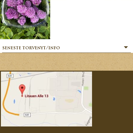
seneste torvenyt/info
» SOMMERHILSEN:
» BÆR-FEKT SOMMER!
» MERE MARKVÆRK MAGI:
» Sommerfesten er i gang:
» MAGIEN FRA MARKVÆRK:
» VORES EVENTYRLIGE VERDEN:
» FORÅRSFESTEN ER I GANG:
» NATURENS GOURMET:
» SÆSONSTART 2026 – MAGI FRA MARKVÆRK: