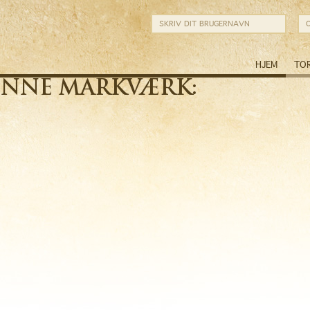
HJEM
TO
ØNNE MARKVÆRK: