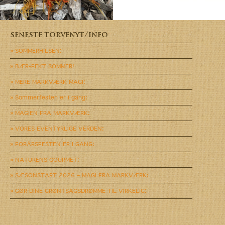
seneste torvenyt/info
» SOMMERHILSEN:
» BÆR-FEKT SOMMER!
» MERE MARKVÆRK MAGI:
» Sommerfesten er i gang:
» MAGIEN FRA MARKVÆRK:
» VORES EVENTYRLIGE VERDEN:
» FORÅRSFESTEN ER I GANG:
» NATURENS GOURMET:
» SÆSONSTART 2026 – MAGI FRA MARKVÆRK:
» GØR DINE GRØNTSAGSDRØMME TIL VIRKELIG: