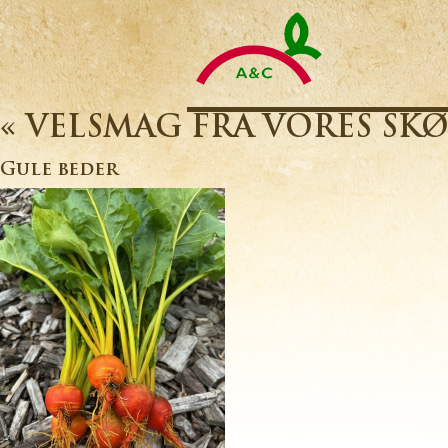
A&C
Catering
A/S
-
Altid
friske
«
VELSMAG FRA VORES SK
varer
til
rigtige
Gule beder
priser