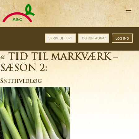
A&C
Catering
A/S
-
Altid
friske
varer
til
rigtige
HJEM
«
TID TIL MARKVÆRK –
priser
TORVENYT/INFO
SÆSON 2:
PROFIL
Snithvidløg
PRODUKTINFO