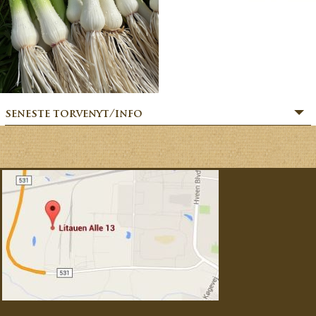
seneste torvenyt/info
» SOMMERHILSEN:
» BÆR-FEKT SOMMER!
» MERE MARKVÆRK MAGI:
» Sommerfesten er i gang:
» MAGIEN FRA MARKVÆRK:
» VORES EVENTYRLIGE VERDEN:
» FORÅRSFESTEN ER I GANG:
» NATURENS GOURMET:
» SÆSONSTART 2026 – MAGI FRA MARKVÆRK: