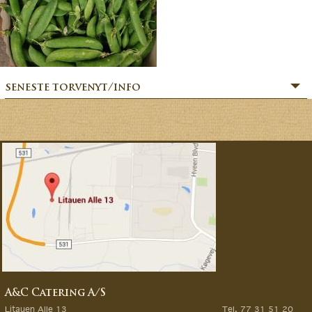
seneste torvenyt/info
» SOMMERHILSEN:
» BÆR-FEKT SOMMER!
» MERE MARKVÆRK MAGI:
» Sommerfesten er i gang:
» MAGIEN FRA MARKVÆRK:
» VORES EVENTYRLIGE VERDEN:
» FORÅRSFESTEN ER I GANG:
» NATURENS GOURMET:
» SÆSONSTART 2026 – MAGI FRA MARKVÆRK:
A&C Catering A/S
» GØR DINE GRØNTSAGSDRØMME TIL VIRKELIG:
Litauen Alle 13
Tel. 77 31 51 20