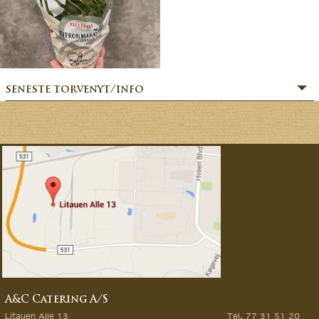
seneste torvenyt/info
» SOMMERHILSEN:
» BÆR-FEKT SOMMER!
» MERE MARKVÆRK MAGI:
» Sommerfesten er i gang:
» MAGIEN FRA MARKVÆRK:
» VORES EVENTYRLIGE VERDEN:
» FORÅRSFESTEN ER I GANG:
» NATURENS GOURMET:
» SÆSONSTART 2026 – MAGI FRA MARKVÆRK:
A&C Catering A/S
» GØR DINE GRØNTSAGSDRØMME TIL VIRKELIG:
Litauen Alle 13
Tel. 77 31 51 20