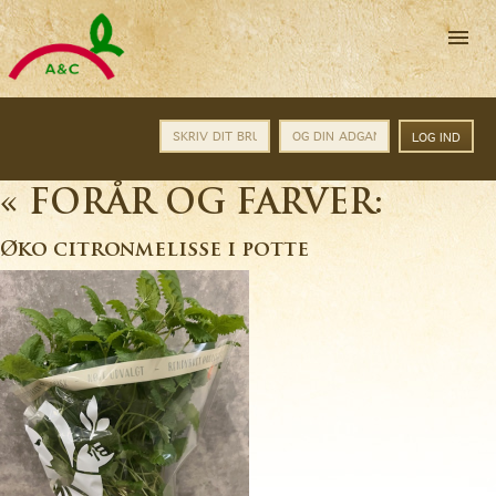
A&C
Catering
A/S
-
Altid
friske
varer
til
rigtige
HJEM
«
FORÅR OG FARVER:
priser
TORVENYT/INFO
Øko citronmelisse i potte
PROFIL
PRODUKTINFO