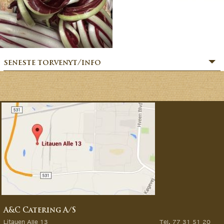
seneste torvenyt/info
» SOMMERHILSEN:
» BÆR-FEKT SOMMER!
» MERE MARKVÆRK MAGI:
» Sommerfesten er i gang:
» MAGIEN FRA MARKVÆRK:
» VORES EVENTYRLIGE VERDEN:
» FORÅRSFESTEN ER I GANG:
» NATURENS GOURMET:
» SÆSONSTART 2026 – MAGI FRA MARKVÆRK:
A&C Catering A/S
» GØR DINE GRØNTSAGSDRØMME TIL VIRKELIG:
Litauen Alle 13
Tel. 77 31 51 20