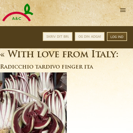
A&C
Catering
A/S
-
Altid
friske
varer
til
rigtige
HJEM
«
With love from Italy:
priser
TORVENYT/INFO
Radicchio tardivo finger ita
PROFIL
PRODUKTINFO