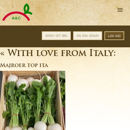
A&C
Catering
A/S
-
Altid
friske
varer
til
rigtige
HJEM
«
With love from Italy:
priser
TORVENYT/INFO
Majroer top ita
PROFIL
PRODUKTINFO