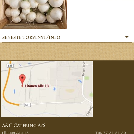
seneste torvenyt/info
» SOMMERHILSEN:
» BÆR-FEKT SOMMER!
» MERE MARKVÆRK MAGI:
» Sommerfesten er i gang:
» MAGIEN FRA MARKVÆRK:
» VORES EVENTYRLIGE VERDEN:
» FORÅRSFESTEN ER I GANG:
» NATURENS GOURMET:
» SÆSONSTART 2026 – MAGI FRA MARKVÆRK:
A&C Catering A/S
» GØR DINE GRØNTSAGSDRØMME TIL VIRKELIG:
Litauen Alle 13
Tel. 77 31 51 20